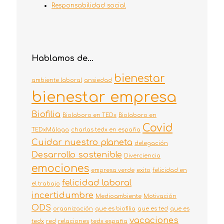
Responsabilidad social
Hablamos de…
bienestar
ambiente laboral
ansiedad
bienestar empresa
Biofilia
Biolaboro en TEDx
Biolaboro en
Covid
TEDxMálaga
charlas tedx en españa
Cuidar nuestro planeta
delegación
Desarrollo sostenible
Diverciencia
emociones
empresa verde
exito
felicidad en
felicidad laboral
el trabajo
incertidumbre
Medioambiente
Motivación
ODS
organización
que es biofilia
que es ted
que es
vacaciones
tedx
red
relaciones
tedx españa