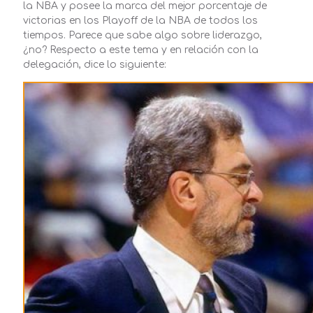
la NBA y posee la marca del mejor porcentaje de
victorias en los Playoff de la NBA de todos los
tiempos. Parece que sabe algo sobre
l
iderazgo,
¿no?
Respecto a este tema y
en relación con
la
delegación,
d
ice
lo siguiente: