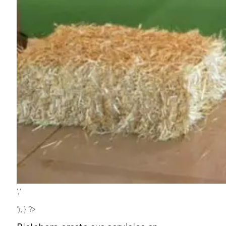
','
'); } ?>